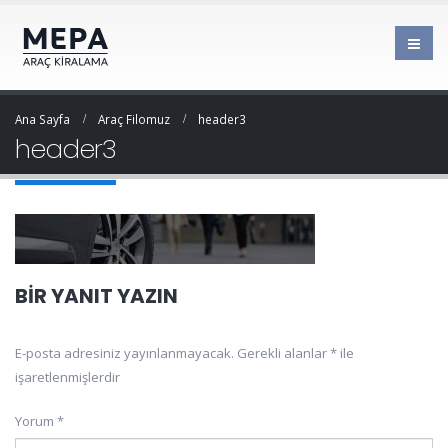
Ana Sayfa
Araç Filomuz
header3
header3
BIR YANIT YAZIN
E-posta adresiniz yayınlanmayacak.
Gerekli alanlar
*
ile
işaretlenmişlerdir
Yorum
*